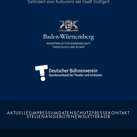
AKTUELLES
IMPRESSUM
DATENSCHUTZ
PRESSE
KONTAKT
STELLENANGEBOTE
NEWSLETTER
AGB
Kalender
Kontakt
Seite teilen
Suchen