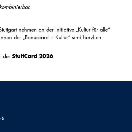
kombinierbar.
uttgart nehmen an der Initiative „Kultur für alle“
r:innen der „Bonuscard + Kultur“ sind herzlich
StuttCard 2026
r der
.
–6