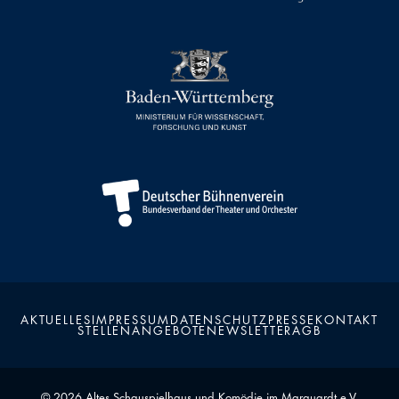
AKTUELLES
IMPRESSUM
DATENSCHUTZ
PRESSE
KONTAKT
STELLENANGEBOTE
NEWSLETTER
AGB
Kalender
Kontakt
Seite teilen
Suchen
© 2026 Altes Schauspielhaus und Komödie im Marquardt e.V.