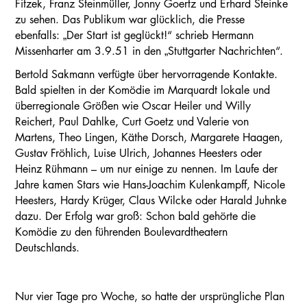
Fitzek, Franz Steinmüller, Jonny Goertz und Erhard Steinke
zu sehen. Das Publikum war glücklich, die Presse
ebenfalls: „Der Start ist geglückt!“ schrieb Hermann
Missenharter am 3.9.51 in den „Stuttgarter Nachrichten“.
Bertold Sakmann verfügte über hervorragende Kontakte.
Bald spielten in der Komödie im Marquardt lokale und
überregionale Größen wie Oscar Heiler und Willy
Reichert, Paul Dahlke, Curt Goetz und Valerie von
Martens, Theo Lingen, Käthe Dorsch, Margarete Haagen,
Gustav Fröhlich, Luise Ulrich, Johannes Heesters oder
Heinz Rühmann – um nur einige zu nennen. Im Laufe der
Jahre kamen Stars wie Hans-Joachim Kulenkampff, Nicole
Heesters, Hardy Krüger, Claus Wilcke oder Harald Juhnke
dazu. Der Erfolg war groß: Schon bald gehörte die
Komödie zu den führenden Boulevardtheatern
Deutschlands.
Nur vier Tage pro Woche, so hatte der ursprüngliche Plan