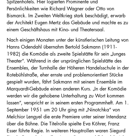
Spitzenhotels. Hier logierten Prominente und
Persönlichkeiten wie Richard Wagner oder Otto von
Bismarck. Im Zweiten Weltkrieg stark beschädigt, erwarb
der Architekt Eugen Mertz das Gebäude und machte es zu
einem Geschäftshaus mit Kino- und Theatersaal.
Nach einigen Monaten unter der künstlerischen Leitung von
Hanns Odendahl übernahm Bertold Sakmann (1911-
1982) die Komödie als zweite Spielstätte für sein „Junges
Theater“. Während in der ursprünglichen Spielstätte des
Ensembles, der Turnhalle der Höheren Handelsschule in der
Rotebühlstraße, eher ernste und problemorientiert Stücke
gespielt wurden, fährt Sakmann mit seinem Ensemble im
Marquardt-Gebäude einen anderen Kurs. „In der Komödie
werden wir die gehobene Unterhaltung zu Wort kommen
lassen“, verspricht er in seinem ersten Programmheft. Am 1.
September 1951 um 20 Uhr ging mit „Ninotchka“ von
Melchior Lengyel die erste Premiere unter seiner Intendanz
über die Bühne. Die Titelrolle spielte Eva Köhrer, Franz
Esser führte Regie. In weiteren Hauptrollen waren Siegurd