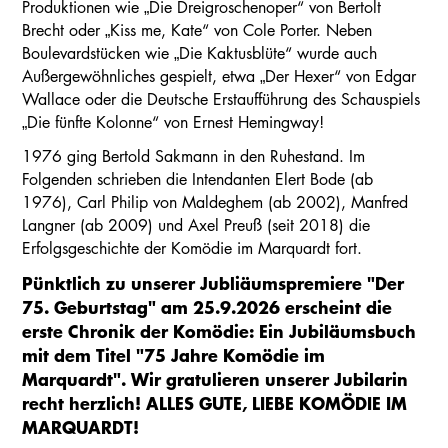
Produktionen wie „Die Dreigroschenoper“ von Bertolt
Brecht oder „Kiss me, Kate“ von Cole Porter. Neben
Boulevardstücken wie „Die Kaktusblüte“ wurde auch
Außergewöhnliches gespielt, etwa „Der Hexer“ von Edgar
Wallace oder die Deutsche Erstaufführung des Schauspiels
„Die fünfte Kolonne“ von Ernest Hemingway!
1976 ging Bertold Sakmann in den Ruhestand. Im
Folgenden schrieben die Intendanten Elert Bode (ab
1976), Carl Philip von Maldeghem (ab 2002), Manfred
Langner (ab 2009) und Axel Preuß (seit 2018) die
Erfolgsgeschichte der Komödie im Marquardt fort.
Pünktlich zu unserer Jubliäumspremiere "Der
75. Geburtstag" am 25.9.2026 erscheint die
erste Chronik der Komödie: Ein Jubiläumsbuch
mit dem Titel "75 Jahre Komödie im
Marquardt". Wir gratulieren unserer Jubilarin
recht herzlich! ALLES GUTE, LIEBE KOMÖDIE IM
MARQUARDT!