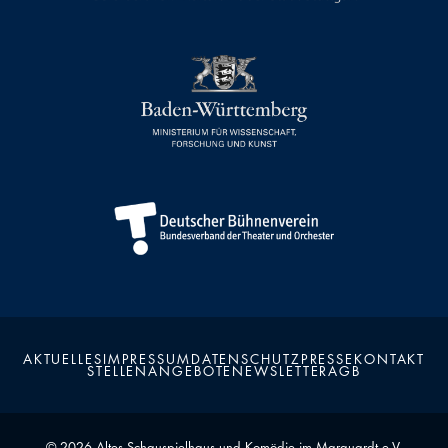
AKTUELLES
IMPRESSUM
DATENSCHUTZ
PRESSE
KONTAKT
STELLENANGEBOTE
NEWSLETTER
AGB
Kalender
Kontakt
Seite teilen
Suchen
© 2026 Altes Schauspielhaus und Komödie im Marquardt e.V.