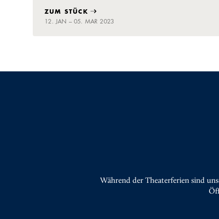
ZUM STÜCK
12. JAN – 05. MAR 2023
Während der Theaterferien sind uns
Öf