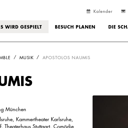
Kalender
S WIRD GESPIELT
BESUCH PLANEN
DIE SC
MBLE
MUSIK
APOSTOLOS NAUMIS
UMIS
ing München
rlsruhe, Kammertheater Karlsruhe,
, Theaterhaus Stuttgart, Comödie