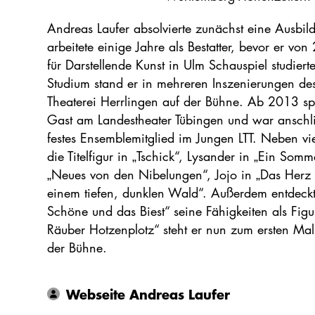
Andreas Laufer absolvierte zunächst eine Ausbild
arbeitete einige Jahre als Bestatter, bevor er 
für Darstellende Kunst in Ulm Schauspiel studie
Studium stand er in mehreren Inszenierungen de
Theaterei Herrlingen auf der Bühne. Ab 2013 spi
Gast am Landestheater Tübingen und war ansc
festes Ensemblemitglied im Jungen LTT. Neben vi
die Titelfigur in „Tschick“, Lysander in „Ein Som
„Neues von den Nibelungen“, Jojo in „Das Herz e
einem tiefen, dunklen Wald“. Außerdem entdeckte
Schöne und das Biest“ seine Fähigkeiten als Figu
Räuber Hotzenplotz“ steht er nun zum ersten Ma
der Bühne.
Webseite Andreas Laufer