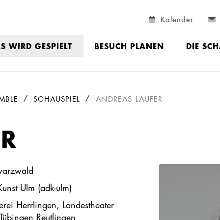
Kalender
S WIRD GESPIELT
BESUCH PLANEN
DIE SC
MBLE
SCHAUSPIEL
ANDREAS LAUFER
ER
warzwald
Kunst Ulm (adk-ulm)
erei Herrlingen, Landestheater
Tübingen Reutlingen