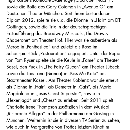
Ingo Raspers Komödie „Vatertage (Opa über Nacht)“,
sowie die Rolle des Gary Coleman in „Avenue Q“ am
Deutschen Theater München. Seit ihrem bestandenen
Diplom 2012, spielte sie u.a. die Dionne in „Hair“ am DT
Göttingen, sowie die Trix in der deutschsprachigen
Erstaufführung des Broadway Musicals „The Drowsy
Chaperone“ am Theater Hof. Hier war sie außerdem als
Meroe in „Penthesilea“ und zuletzt als Rose im
Schauspielstück „Restauration“ engagiert. Unter der Regie
von Tom Ryser spielte sie die Keule in „Fame“ am Theater
Basel, den Puck in „The Fairy Queen“ am Theater Lübeck,
sowie die Lois Lane (Bianca) in „Kiss Me Kate“ am
Staatstheater Kassel. Am Theater Koblenz war sie erneut
als Dionne in „Hair“, als Demeter in „Cats“, als Maria
Magdalena in „Jesus Christ Superstar“, sowie in
„Hexenjagd“ und „Chess“ zu erleben. Seit 2011 spielt
Charlotte Irene Thompson zusätzlich in dem Musical
„Ristorante Allegro“ in der Philharmonie am Gasteig in
München. Weiterhin ist sie in diversen TV-Serien zu sehen,
wie auch in Margarethe von Trottas letztem Kinofilm