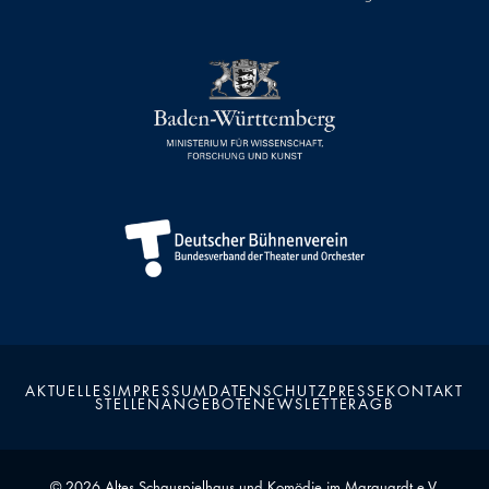
AKTUELLES
IMPRESSUM
DATENSCHUTZ
PRESSE
KONTAKT
STELLENANGEBOTE
NEWSLETTER
AGB
Kalender
Kontakt
Seite teilen
Suchen
© 2026 Altes Schauspielhaus und Komödie im Marquardt e.V.