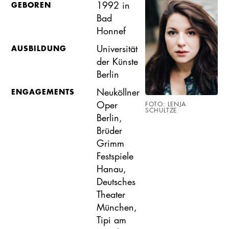
1992 in
GEBOREN
Bad
Honnef
Universität
AUSBILDUNG
der Künste
Berlin
Neuköllner
ENGAGEMENTS
Oper
FOTO: LENJA
SCHULTZE
Berlin,
Brüder
Grimm
Festspiele
Hanau,
Deutsches
Theater
München,
Tipi am