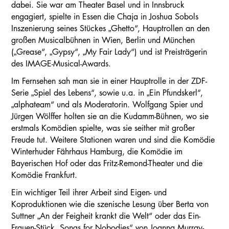
dabei. Sie war am Theater Basel und in Innsbruck
engagiert, spielte in Essen die Chaja in Joshua Sobols
Inszenierung seines Stückes „Ghetto“, Hauptrollen an den
großen Musicalbühnen in Wien, Berlin und München
(„Grease“, „Gypsy“, „My Fair Lady“) und ist Preisträgerin
des IMAGE-Musical-Awards.
Im Fernsehen sah man sie in einer Hauptrolle in der ZDF-
Serie „Spiel des Lebens“, sowie u.a. in „Ein Pfundskerl“,
„alphateam“ und als Moderatorin. Wolfgang Spier und
Jürgen Wölffer holten sie an die Kudamm-Bühnen, wo sie
erstmals Komödien spielte, was sie seither mit großer
Freude tut. Weitere Stationen waren und sind die Komödie
Winterhuder Fährhaus Hamburg, die Komödie im
Bayerischen Hof oder das Fritz-Remond-Theater und die
Komödie Frankfurt.
Ein wichtiger Teil ihrer Arbeit sind Eigen- und
Koproduktionen wie die szenische Lesung über Berta von
Suttner „An der Feigheit krankt die Welt“ oder das Ein-
Frauen-Stück „Songs for Nobodies“ von Joanna Murray-