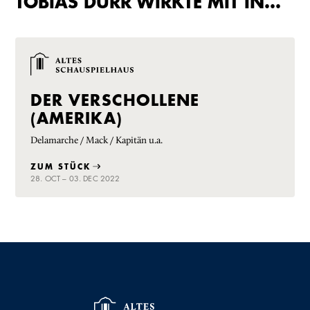
TOBIAS DÜRR WIRKTE MIT IN…
DER VERSCHOLLENE
(AMERIKA)
Delamarche / Mack / Kapitän u.a.
ZUM STÜCK
28. OCT – 03. DEC 2022