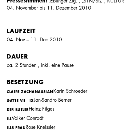
Pressestimmen:
„Eßlinger Ztg.“, „STN/StZ“, KULTUR
04. November bis 11. Dezember 2010
LAUFZEIT
04. Nov – 11. Dec 2010
DAUER
ca. 2 Stunden
, inkl.
eine Pause
BESETZUNG
Karin Schroeder
CLAIRE ZACHANASSIAN
Jan-Sandro Berner
GATTE VII - IX
Heinz Filges
DER BUTLER
Kalender
Kontakt
Seite teilen
Suchen
Volker Conradt
ILL
Rose Kneissler
ILLS FRAU
Reinhart von Stolzmann
DER BÜRGERMEISTER