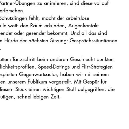
Partner-Übungen zu animieren, sind diese vollauf
 erforschen.
hützlingen fehlt, macht der arbeitslose
hule wett: den Raum erkunden, Augenkontakt
ndet oder gesendet bekommt. Und all das sind
n Hürde der nächsten Sitzung: Gesprächssituationen
g…
ottem Tanzschritt beim anderen Geschlecht punkten
ichkeitsprofilen, Speed-Datings und Flirt-Strategien
spielten Gegenwartsautor, haben wir mit seinem
en unserem Publikum vorgestellt. Mit Gespür für
diesem Stück einen wichtigen Stoff aufgegriffen: die
tigen, schnelllebigen Zeit.