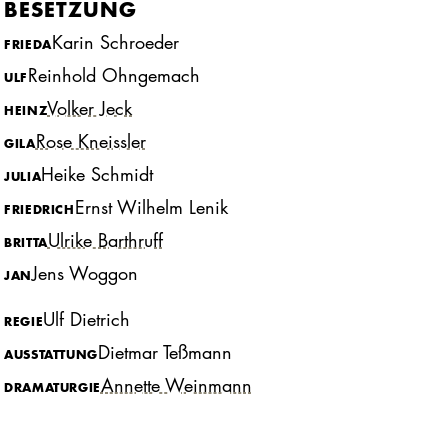
BESETZUNG
Karin Schroeder
FRIEDA
Reinhold Ohngemach
ULF
Volker Jeck
HEINZ
Rose Kneissler
GILA
Heike Schmidt
JULIA
Ernst Wilhelm Lenik
FRIEDRICH
Ulrike Barthruff
BRITTA
Jens Woggon
JAN
Ulf Dietrich
REGIE
Dietmar Teßmann
AUSSTATTUNG
Annette Weinmann
DRAMATURGIE