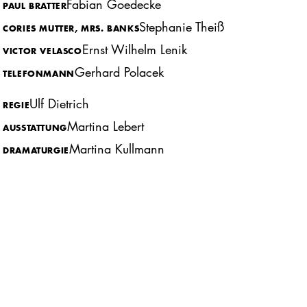
Fabian Goedecke
PAUL BRATTER
Stephanie Theiß
CORIES MUTTER, MRS. BANKS
Ernst Wilhelm Lenik
VICTOR VELASCO
Gerhard Polacek
TELEFONMANN
Ulf Dietrich
REGIE
Martina Lebert
AUSSTATTUNG
Martina Kullmann
DRAMATURGIE