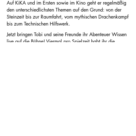
Auf KiKA und im Ersten sowie im Kino geht er regelmäßig
den unterschiedlichsten Themen auf den Grund: von der
Steinzeit bis zur Raumfahrt, vom mythischen Drachenkampf
bis zum Technischen Hilfswerk.
Kalender
Kontakt
Seite teilen
Suchen
Jetzt bringen Tobi und seine Freunde ihr Abenteuer Wissen
live auf die Bühne! Viermal pro Spielzeit habt ihr die
Möglichkeit, Tobi live in eurer Komödie im Marquardt zu
erleben. Liebe Kinder, liebe Eltern: Bitte beachtet, dass
jede Wissensshow mit Checker Tobi nur einmal stattfindet!
AM
20. Oct 2018 | 13. Jul 2019
DAUER
ca. 1 Stunde und 30 Minuten
, keine Pause
BESETZUNG