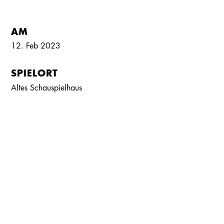
AM
12. Feb 2023
SPIELORT
Kalender
Kontakt
Seite teilen
Suchen
Altes Schauspielhaus
IN KOOPERATION MIT
Rosenau Kultur e.V.