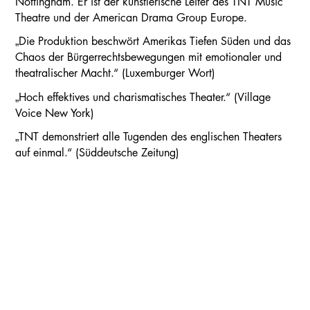
Nottingham. Er ist der künstlerische Leiter des TNT Music
Theatre und der American Drama Group Europe.
„Die Produktion beschwört Amerikas Tiefen Süden und das
Chaos der Bürgerrechtsbewegungen mit emotionaler und
theatralischer Macht.“ (Luxemburger Wort)
„Hoch effektives und charismatisches Theater.“ (Village
Voice New York)
„TNT demonstriert alle Tugenden des englischen Theaters
auf einmal.“ (Süddeutsche Zeitung)
Kalender
Kontakt
Seite teilen
Suchen
LAUFZEIT
27. Mar – 30. Mar 2023
DAUER
ca. 2 Stunden
, inkl.
eine Pause