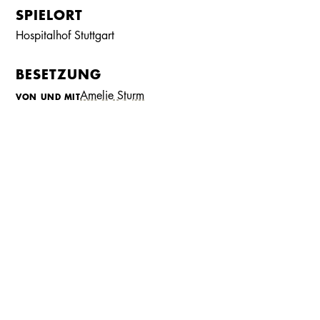
SPIELORT
Hospitalhof Stuttgart
Kalender
Kontakt
Seite teilen
Suchen
BESETZUNG
Amelie Sturm
VON UND MIT
Maryanne Kelly
VON UND MIT
MUSIKALISCHE LEITUNG, ARRANGEMENTS UND KLAVIER
Beatrice Michalski
Andrew Hunt
REGIE UND CHOREOGRAPHIE
PRESSESTIMMEN