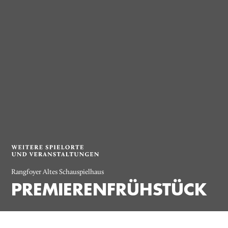
Rangfoyer Altes Schauspielhaus
PREMIERENFRÜHSTÜCK