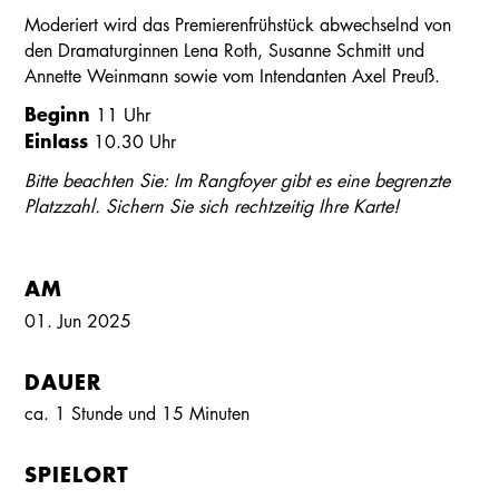
Moderiert wird das Premierenfrühstück abwechselnd von
den Dramaturginnen Lena Roth, Susanne Schmitt und
Annette Weinmann sowie vom Intendanten Axel Preuß.
Beginn
11 Uhr
Einlass
10.30 Uhr
Bitte beachten Sie: Im Rangfoyer gibt es eine begrenzte
Platzzahl. Sichern Sie sich rechtzeitig Ihre Karte!
AM
01. Jun 2025
DAUER
ca. 1 Stunde und 15 Minuten
Kalender
Kontakt
Seite teilen
Suchen
SPIELORT