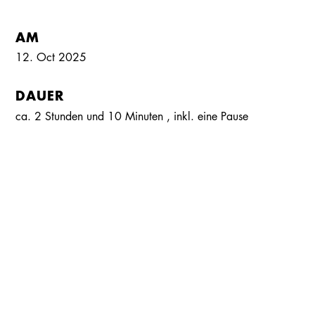
AM
12. Oct 2025
DAUER
Kalender
Kontakt
Seite teilen
Suchen
ca. 2 Stunden und 10 Minuten
, inkl.
eine Pause
SPIELORT
Foyer Altes Schauspielhaus
BESETZUNG
Helmut Zierl
MIT