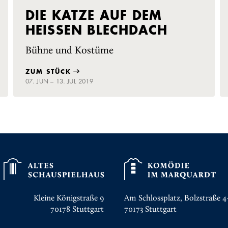
DIE KATZE AUF DEM
HEISSEN BLECHDACH
Bühne und Kostüme
ZUM STÜCK
07. JUN – 13. JUL 2019
Kleine Königstraße 9
Am Schlossplatz, Bolzstraße 4
70178
Stuttgart
70173
Stuttgart