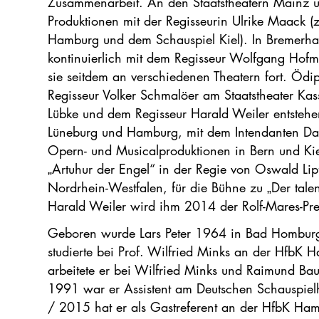
Zusammenarbeit. An den Staatstheatern Mainz u
Produktionen mit der Regisseurin Ulrike Maack (
Hamburg und dem Schauspiel Kiel). In Bremerhav
kontinuierlich mit dem Regisseur Wolfgang Hof
sie seitdem an verschiedenen Theatern fort. Ödi
Regisseur Volker Schmalöer am Staatstheater Kass
Lübke und dem Regisseur Harald Weiler entstehen 
Lüneburg und Hamburg, mit dem Intendanten Dan
Opern- und Musicalproduktionen in Bern und Ki
„Artuhur der Engel“ in der Regie von Oswald Li
Nordrhein-Westfalen, für die Bühne zu „Der talen
Harald Weiler wird ihm 2014 der Rolf-Mares-Prei
Geboren wurde Lars Peter 1964 in Bad Homburg
studierte bei Prof. Wilfried Minks an der HfbK 
arbeitete er bei Wilfried Minks und Raimund Ba
1991 war er Assistent am Deutschen Schauspie
/ 2015 hat er als Gastreferent an der HfbK Ham