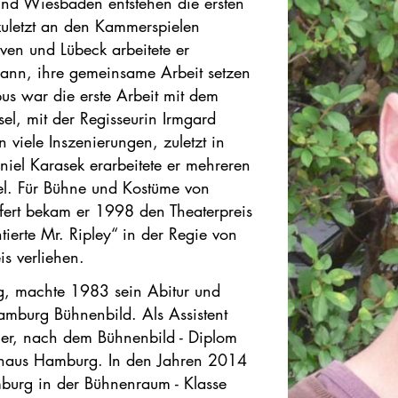
nd Wiesbaden entstehen die ersten
zuletzt an den Kammerspielen
en und Lübeck arbeitete er
mann, ihre gemeinsame Arbeit setzen
pus war die erste Arbeit mit dem
el, mit der Regisseurin Irmgard
viele Inszenierungen, zuletzt in
iel Karasek erarbeitete er mehreren
el. Für Bühne und Kostüme von
pfert bekam er 1998 den Theaterpreis
tierte Mr. Ripley“ in der Regie von
s verliehen.
, machte 1983 sein Abitur und
Hamburg Bühnenbild. Als Assistent
uer, nach dem Bühnenbild - Diplom
lhaus Hamburg. In den Jahren 2014
burg in der Bühnenraum - Klasse