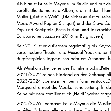
Als Pianist ist Felix Meyerle im Studio und auf 
veröffentlichte mehrere Alben, u.a. mit dem H
Müller („Auf die Welt“, „Die sicherste Art zu rei
Music Award Region Stuttgart) und der Steve C
Pop- und Rockpreis „Beste Fusion- und Jazzroc
Europäischer Jazzpreis 2016 in Burghausen).
Seit 2017 ist er außerdem regelmäßig als Keyboa
verschiedene Theater- und Musical-Produktionen 
Burgfestspielen Jagsthausen oder am Altonaer T
Als Musikalischer Leiter des Familienstücks „Pett
2021/2022 seinen Einstand an den Schauspielbüh
2023/2024 übernahm er beim Familienstück „Di
Marquardt erneut die Musikalische Leitung. In d
Reihe mit dem Familienstück „Heidi“ weiter fortge
2025/2026 übernahm Felix Meyerle die Musikali
im Alten Schauspielhaus und beim Familienstück