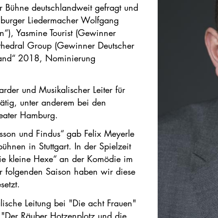
der Bühne deutschlandweit gefragt und
amburger Liedermacher Wolfgang
sen“), Yasmine Tourist (Gewinner
athedral Group (Gewinner Deutscher
kband“ 2018, Nominierung
rder und Musikalischer Leiter für
tätig, unter anderem bei den
heater Hamburg.
ersson und Findus“ gab Felix Meyerle
nen in Stuttgart. In der Spielzeit
e kleine Hexe“ an der Komödie im
er folgenden Saison haben wir diese
setzt.
sche Leitung bei "Die acht Frauen"
 "Der Räuber Hotzenplotz und die