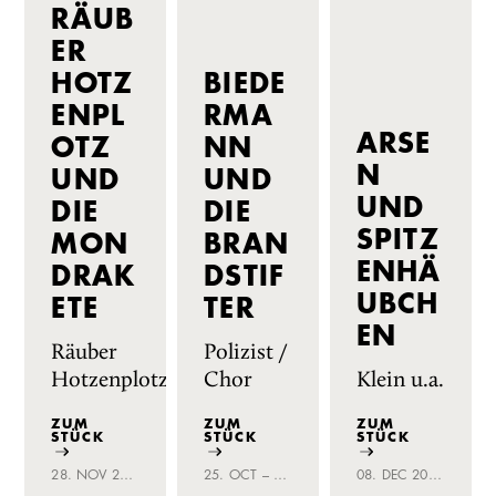
RÄUB
ER
HOTZ
BIEDE
ENPL
RMA
ARSE
OTZ
NN
N
UND
UND
UND
DIE
DIE
SPITZ
MON
BRAN
ENHÄ
DRAK
DSTIF
UBCH
ETE
TER
EN
Räuber
Polizist /
Hotzenplotz
Chor
Klein u.a.
ZUM
ZUM
ZUM
STÜCK
STÜCK
STÜCK
28. NOV 2025 – 06. JAN 2026
25. OCT – 30. NOV 2024
08. DEC 2023 – 27. JAN 2024