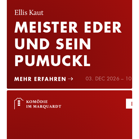
Ellis Kaut
MEISTER EDER
UND SEIN
PUMUCKL
MEHR ERFAHREN
03. DEC 2026 – 10. 
PR