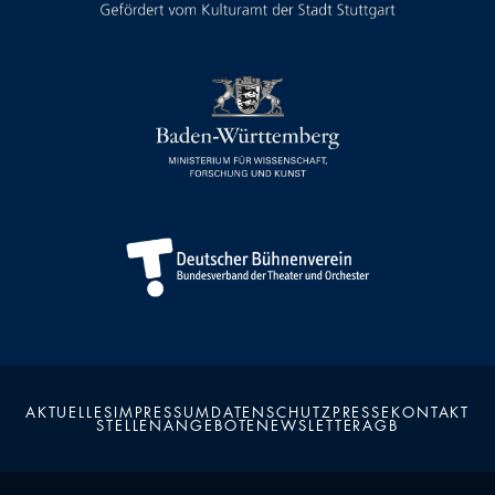
AKTUELLES
IMPRESSUM
DATENSCHUTZ
PRESSE
KONTAKT
STELLENANGEBOTE
NEWSLETTER
AGB
Kalender
Kontakt
Seite teilen
Suchen