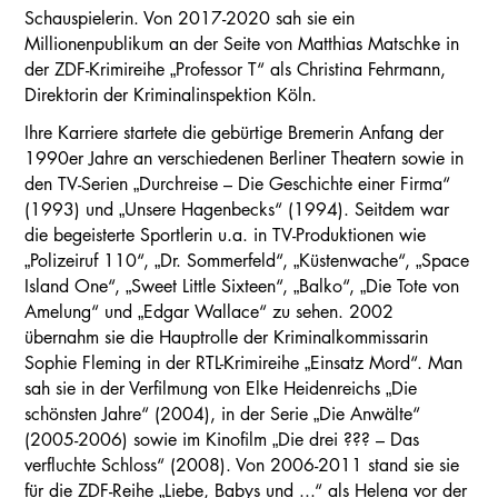
Schauspielerin. Von 2017-2020 sah sie ein
Millionenpublikum an der Seite von Matthias Matschke in
der ZDF-Krimireihe „Professor T“ als Christina Fehrmann,
Direktorin der Kriminalinspektion Köln.
Ihre Karriere startete die gebürtige Bremerin Anfang der
1990er Jahre an verschiedenen Berliner Theatern sowie in
den TV-Serien „Durchreise – Die Geschichte einer Firma“
(1993) und „Unsere Hagenbecks“ (1994). Seitdem war
die begeisterte Sportlerin u.a. in TV-Produktionen wie
„Polizeiruf 110“, „Dr. Sommerfeld“, „Küstenwache“, „Space
Island One“, „Sweet Little Sixteen“, „Balko“, „Die Tote von
Amelung“ und „Edgar Wallace“ zu sehen. 2002
übernahm sie die Hauptrolle der Kriminalkommissarin
Sophie Fleming in der RTL-Krimireihe „Einsatz Mord“. Man
sah sie in der Verfilmung von Elke Heidenreichs „Die
schönsten Jahre“ (2004), in der Serie „Die Anwälte“
(2005-2006) sowie im Kinofilm „Die drei ??? – Das
verfluchte Schloss“ (2008). Von 2006-2011 stand sie sie
für die ZDF-Reihe „Liebe, Babys und ...“ als Helena vor der