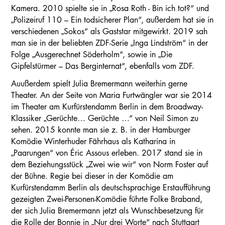
Kamera. 2010 spielte sie in „Rosa Roth - Bin ich tot?“ und
„Polizeiruf 110 – Ein todsicherer Plan“, außerdem hat sie in
verschiedenen „Sokos“ als Gaststar mitgewirkt. 2019 sah
man sie in der beliebten ZDF-Serie „Inga Lindström“ in der
Folge „Ausgerechnet Söderholm“, sowie in „Die
Gipfelstürmer – Das Berginternat“, ebenfalls vom ZDF.
Auußerdem spielt Julia Bremermann weiterhin gerne
Theater. An der Seite von Maria Furtwängler war sie 2014
im Theater am Kurfürstendamm Berlin in dem Broadway-
Klassiker „Gerüchte… Gerüchte …“ von Neil Simon zu
sehen. 2015 konnte man sie z. B. in der Hamburger
Komödie Winterhuder Fährhaus als Katharina in
„Paarungen“ von Éric Assous erleben. 2017 stand sie in
dem Beziehungsstück „Zwei wie wir“ von Norm Foster auf
der Bühne. Regie bei dieser in der Komödie am
Kurfürstendamm Berlin als deutschsprachige Erstaufführung
gezeigten Zwei-Personen-Komödie führte Folke Braband,
der sich Julia Bremermann jetzt als Wunschbesetzung für
die Rolle der Bonnie in „Nur drei Worte“ nach Stuttgart