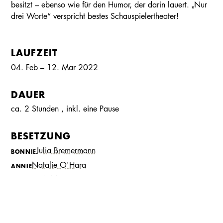
besitzt – ebenso wie für den Humor, der darin lauert. „Nur
drei Worte“ verspricht bestes Schauspielertheater!
LAUFZEIT
04. Feb – 12. Mar 2022
DAUER
ca. 2 Stunden
, inkl.
eine Pause
BESETZUNG
Julia Bremermann
Kalender
Kontakt
Seite teilen
Suchen
BONNIE
Natalie O'Hara
ANNIE
Lisa Wildmann
TESS
René Steinke
CURTIS
Folke Braband
REGIE