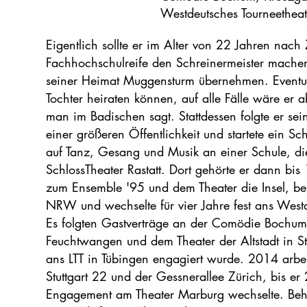
Westdeutsches Tourneethea
Eigentlich sollte er im Alter von 22 Jahren nach 
Fachhochschulreife den Schreinermeister machen 
seiner Heimat Muggensturm übernehmen. Eventue
Tochter heiraten können, auf alle Fälle wäre e
man im Badischen sagt. Stattdessen folgte er 
einer größeren Öffentlichkeit und startete ein S
auf Tanz, Gesang und Musik an einer Schule, di
SchlossTheater Rastatt. Dort gehörte er dann b
zum Ensemble '95 und dem Theater die Insel, be
NRW und wechselte für vier Jahre fest ans West
Es folgten Gastverträge an der Comödie Bochum
Feuchtwangen und dem Theater der Altstadt in Stu
ans LTT in Tübingen engagiert wurde. 2014 arbei
Stuttgart 22 und der Gessnerallee Zürich, bis er 
Engagement am Theater Marburg wechselte. Behei