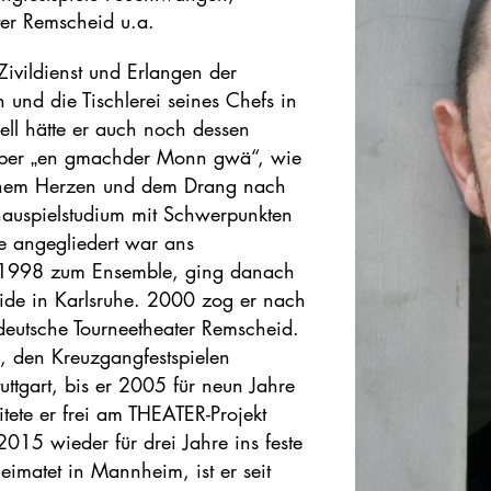
ter Remscheid u.a.
Zivildienst und Erlangen der
und die Tischlerei seines Chefs in
ll hätte er auch noch dessen
r aber „en gmachder Monn gwä“, wie
seinem Herzen und dem Drang nach
chauspielstudium mit Schwerpunkten
e angegliedert war ans
is 1998 zum Ensemble, ging danach
ide in Karlsruhe. 2000 zog er nach
deutsche Tourneetheater Remscheid.
, den Kreuzgangfestspielen
ttgart, bis er 2005 für neun Jahre
tete er frei am THEATER-Projekt
2015 wieder für drei Jahre ins feste
matet in Mannheim, ist er seit