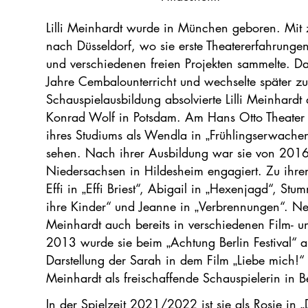
Lilli Meinhardt wurde in München geboren. Mit z
nach Düsseldorf, wo sie erste Theatererfahrunge
und verschiedenen freien Projekten sammelte. 
Jahre Cembalounterricht und wechselte später zum
Schauspielausbildung absolvierte Lilli Meinhardt 
Konrad Wolf in Potsdam. Am Hans Otto Theater 
ihres Studiums als Wendla in „Frühlingserwach
sehen. Nach ihrer Ausbildung war sie von 2016 
Niedersachsen in Hildesheim engagiert. Zu ihren
Effi in „Effi Briest“, Abigail in „Hexenjagd“, St
ihre Kinder“ und Jeanne in „Verbrennungen“. Nebe
Meinhardt auch bereits in verschiedenen Film- 
2013 wurde sie beim „Achtung Berlin Festival“ al
Darstellung der Sarah in dem Film „Liebe mich!“ a
Meinhardt als freischaffende Schauspielerin in Be
In der Spielzeit 2021/2022 ist sie als Rosie in 