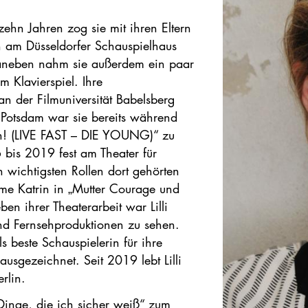
ehn Jahren zog sie mit ihren Eltern
n am Düsseldorfer Schauspielhaus
Daneben nahm sie außerdem ein paar
 Klavierspiel. Ihre
an der Filmuniversität Babelsberg
Potsdam war sie bereits während
en! (LIVE FAST – DIE YOUNG)“ zu
bis 2019 fest am Theater für
 wichtigsten Rollen dort gehörten
umme Katrin in „Mutter Courage und
n ihrer Theaterarbeit war Lilli
und Fernsehproduktionen zu sehen.
s beste Schauspielerin für ihre
usgezeichnet. Seit 2019 lebt Lilli
rlin.
„Dinge, die ich sicher weiß“ zum