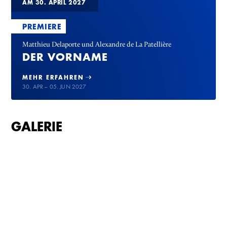
AM 30. APRIL 2027
PREMIERE
Matthieu Delaporte und Alexandre de La Patellière
DER VORNAME
MEHR ERFAHREN
30. APR – 05. JUN 2027
GALERIE