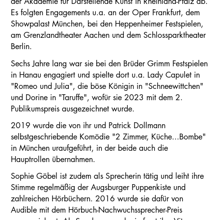
der Akademie für Darstellende Kunst in Rheinland-Pfalz ab.
Es folgten Engagements u.a. an der Oper Frankfurt, dem
Showpalast München, bei den Heppenheimer Festspielen,
am Grenzlandtheater Aachen und dem Schlossparktheater
Berlin.
Sechs Jahre lang war sie bei den Brüder Grimm Festspielen
in Hanau engagiert und spielte dort u.a. Lady Capulet in
"Romeo und Julia", die böse Königin in "Schneewittchen"
und Dorine in "Taruffe", wofür sie 2023 mit dem 2.
Publikumspreis ausgezeichnet wurde.
2019 wurde die von ihr und Patrick Dollmann
selbstgeschriebende Komödie "2 Zimmer, Küche...Bombe"
in München uraufgeführt, in der beide auch die
Hauptrollen übernahmen.
Sophie Göbel ist zudem als Sprecherin tätig und leiht ihre
Stimme regelmäßig der Augsburger Puppenkiste und
zahlreichen Hörbüchern. 2016 wurde sie dafür von
Audible mit dem Hörbuch-Nachwuchssprecher-Preis