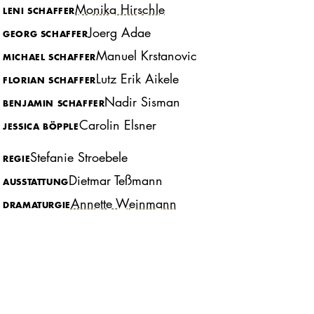
Monika Hirschle
LENI SCHAFFER
Joerg Adae
GEORG SCHAFFER
Manuel Krstanovic
MICHAEL SCHAFFER
Lutz Erik Aikele
FLORIAN SCHAFFER
Nadir Sisman
BENJAMIN SCHAFFER
Carolin Elsner
JESSICA BÖPPLE
Stefanie Stroebele
REGIE
Dietmar Teßmann
AUSSTATTUNG
Annette Weinmann
DRAMATURGIE