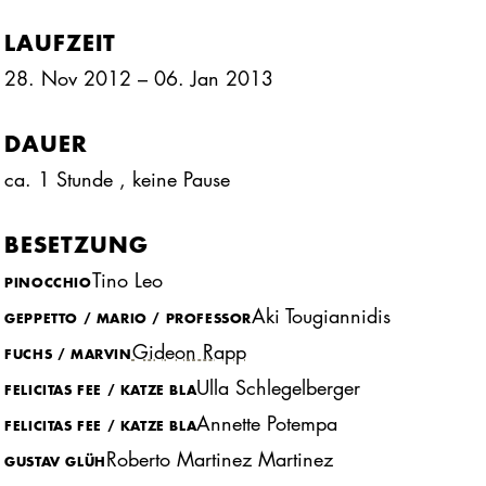
LAUFZEIT
28. Nov 2012 – 06. Jan 2013
DAUER
ca. 1 Stunde
, keine Pause
BESETZUNG
Tino Leo
PINOCCHIO
Aki Tougiannidis
GEPPETTO / MARIO / PROFESSOR
Gideon Rapp
FUCHS / MARVIN
Ulla Schlegelberger
FELICITAS FEE / KATZE BLA
Annette Potempa
FELICITAS FEE / KATZE BLA
Roberto Martinez Martinez
GUSTAV GLÜH