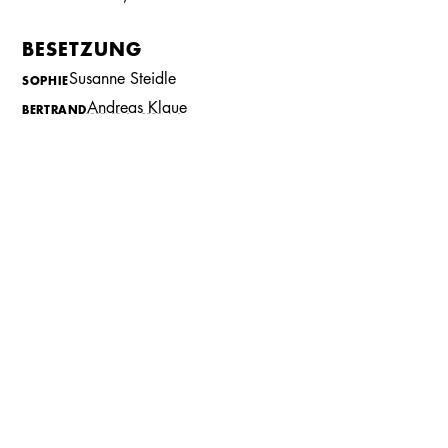
BESETZUNG
Kalender
Kontakt
Seite teilen
Suchen
Susanne Steidle
SOPHIE
Andreas Klaue
BERTRAND
Mirjam Woggon
STIMME SUSANNE
Christian H. Voss
REGIE
Alexander Roy
BÜHNENBILD
Sibylle Schulze
KOSTÜME
Martina Kullmann
DRAMATURGIE
PRESSESTIMMEN