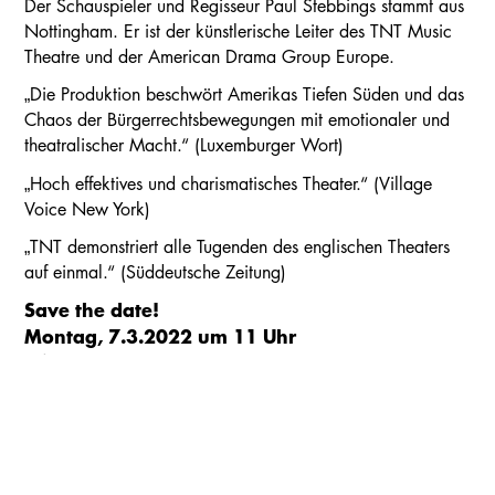
Der Schauspieler und Regisseur Paul Stebbings stammt aus
Nottingham. Er ist der künstlerische Leiter des TNT Music
Theatre und der American Drama Group Europe.
„Die Produktion beschwört Amerikas Tiefen Süden und das
Chaos der Bürgerrechtsbewegungen mit emotionaler und
theatralischer Macht.“ (Luxemburger Wort)
„Hoch effektives und charismatisches Theater.“ (Village
Voice New York)
„TNT demonstriert alle Tugenden des englischen Theaters
auf einmal.“ (Süddeutsche Zeitung)
Kalender
Kontakt
Seite teilen
Suchen
Save the date!
Montag, 7.3.2022 um 11 Uhr
Mittwoch, 9.3.2022 um 11 Uhr und 14 Uhr
Donnerstag, 10.03.2022 um 11 Uhr und 14 Uhr
im Alten Schauspielhaus