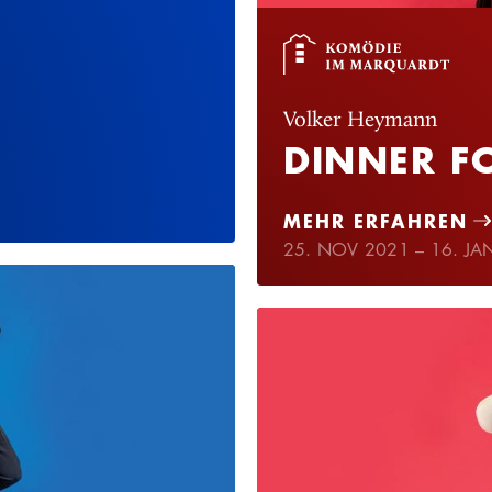
Volker Heymann
DINNER F
MEHR ERFAHREN
25. NOV 2021 – 16. JA