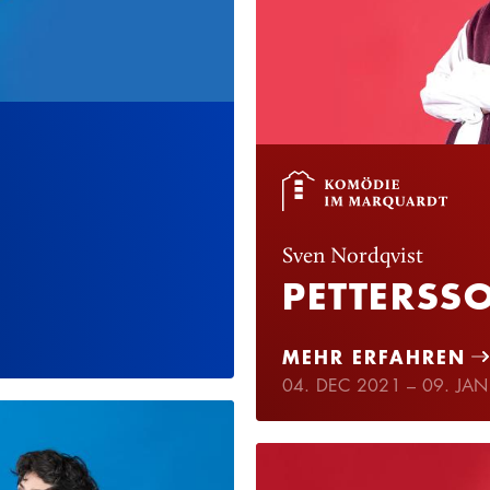
Sven Nordqvist
PETTERSS
MEHR ERFAHREN
04. DEC 2021 – 09. JA