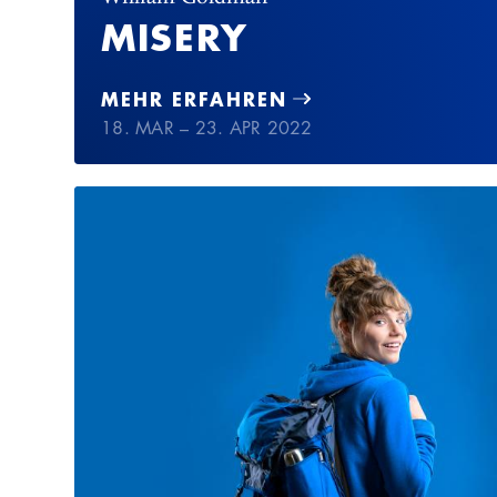
MISERY
MEHR ERFAHREN
18. MAR – 23. APR 2022