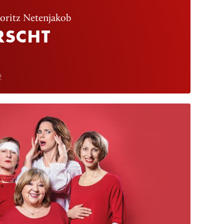
oritz Netenjakob
RSCHT
2