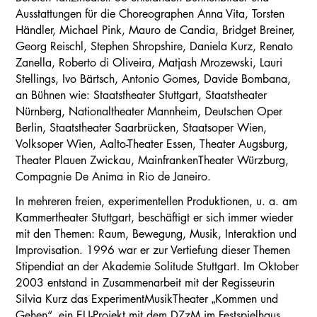
Ausstattungen für die Choreographen Anna Vita, Torsten
Händler, Michael Pink, Mauro de Candia, Bridget Breiner,
Georg Reischl, Stephen Shropshire, Daniela Kurz, Renato
Zanella, Roberto di Oliveira, Matjash Mrozewski, Lauri
Stellings, Ivo Bärtsch, Antonio Gomes, Davide Bombana,
an Bühnen wie: Staatstheater Stuttgart, Staatstheater
Nürnberg, Nationaltheater Mannheim, Deutschen Oper
Berlin, Staatstheater Saarbrücken, Staatsoper Wien,
Volksoper Wien, Aalto-Theater Essen, Theater Augsburg,
Theater Plauen Zwickau, MainfrankenTheater Würzburg,
Compagnie De Anima in Rio de Janeiro.
In mehreren freien, experimentellen Produktionen, u. a. am
Kammertheater Stuttgart, beschäftigt er sich immer wieder
mit den Themen: Raum, Bewegung, Musik, Interaktion und
Improvisation. 1996 war er zur Vertiefung dieser Themen
Stipendiat an der Akademie Solitude Stuttgart. Im Oktober
2003 entstand in Zusammenarbeit mit der Regisseurin
Silvia Kurz das ExperimentMusikTheater „Kommen und
Gehen“, ein EU-Projekt mit dem DZzM im Festspielhaus