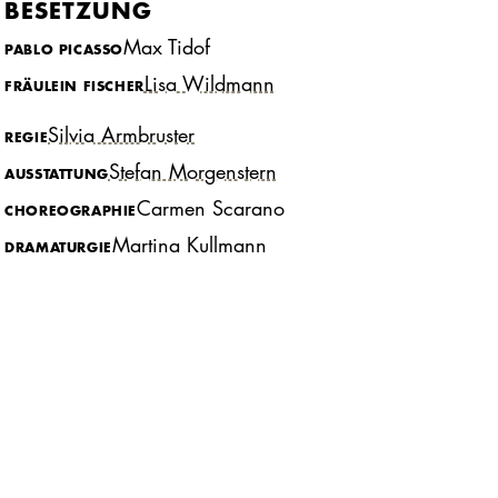
BESETZUNG
Max Tidof
PABLO PICASSO
Lisa Wildmann
FRÄULEIN FISCHER
Silvia Armbruster
REGIE
Stefan Morgenstern
AUSSTATTUNG
Carmen Scarano
CHOREOGRAPHIE
Martina Kullmann
DRAMATURGIE