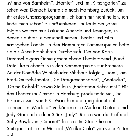
„Minna von Barnhelm“, „Hamlet“ und im „Kirschgarten“ zu
sehen war. Danach kehrte sie nach Hamburg zurück, um
ihr erstes Chansonprogramm „Ich kann mir nicht helfen, ich
finde mich schön“ zu präsentieren. Im Laufe der Jahre
folgten weitere musikalische Abende und Lesungen, in
denen sie ihrer Leidenschaft neben Theater und Film
nachgehen konnte. In den Hamburger Kammerspielen hatte
sie als Anne Frank ihren Durchbruch. Der von Karin
Drechsel eigens für sie geschriebene Theaterabend „Blind
Date“ kam ebenfalls in den Kammerspielen zur Premiere.
An der Komödie Winterhuder Fährhaus folgte „Liliom“, am
Ernst-Deutsch-Theater „Die Dreigroschenoper“, „Anatevka“,
„Dame Kobold“ sowie Stella in „Endstation Sehnsucht.“ Für
das Theater im Zimmer in Hamburg produzierte sie „Die
Eisprinzessin“ von F.K. Waechter und ging damit auf
Tournee. In „Marlene“ verkörperte sie Marlene Dietrich und
Judy Garland in dem Stück „Judy“. Rollen wie die Piaf und
Sally Bowles in „Cabaret“ folgten. Im Staatstheater
Stuttgart trat sie im Musical „Wodka Cola“ von Cole Porter
auf.