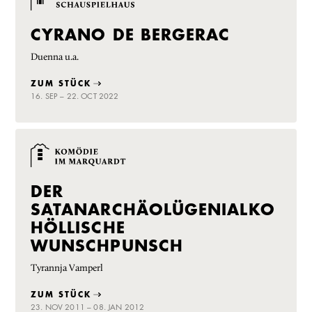
CYRANO DE BERGERAC
Duenna u.a.
ZUM STÜCK
16. SEP – 22. OCT 2022
DER
SATANARCHÄOLÜGENIALKO
HÖLLISCHE
WUNSCHPUNSCH
Tyrannja Vamperl
ZUM STÜCK
23. NOV 2011 – 08. JAN 2012