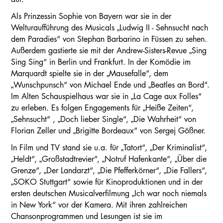
Als Prinzessin Sophie von Bayern war sie in der
Welturaufführung des Musicals „Ludwig II - Sehnsucht nach
dem Paradies“ von Stephan Barbarino in Füssen zu sehen.
Außerdem gastierte sie mit der Andrew-Sisters-Revue „Sing
Sing Sing“ in Berlin und Frankfurt. In der Komödie im
Marquardt spielte sie in der „Mausefalle“, dem
„Wunschpunsch“ von Michael Ende und „Beatles an Bord“.
Im Alten Schauspielhaus war sie in „La Cage aux Folles“
zu erleben. Es folgen Engagements für „Heiße Zeiten“,
„Sehnsucht“ , „Doch lieber Single“, „Die Wahrheit“ von
Florian Zeller und „Brigitte Bordeaux“ von Sergej Gößner.
In Film und TV stand sie u.a. für „Tatort“, „Der Kriminalist“,
„Heldt“, „Großstadtrevier“, „Notruf Hafenkante“, „Über die
Grenze“, „Der Landarzt“, „Die Pfefferkörner“, „Die Fallers“,
„SOKO Stuttgart“ sowie für Kinoproduktionen und in der
ersten deutschen Musicalverfilmung „Ich war noch niemals
in New York“ vor der Kamera. Mit ihren zahlreichen
Chansonprogrammen und Lesungen ist sie im