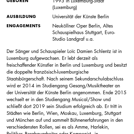
GEBOREN
1993 in Luxemburg-Stadt
(Luxemburg)
AUSBILDUNG
Universität der Künste Berlin
ENGAGEMENTS
Neuköllner Oper Berlin, Altes
Schauspielhaus Stuttgart, Euro-
Studio Landgraf u.a.
Der Sänger und Schauspieler Loïc Damien Schlentz ist in
Luxemburg aufgewachsen. Er lebt derzeit als
freischaffender Künstler in Berlin und Luxemburg und besitzt
die doppelte französisch-luxemburgische
Staatsbürgerschaft. Nach seinem Sekundarschulabschluss
wird er 2014 im Studiengang Gesang/Musiktheater an
der Universität der Künste Berlin angenommen. Ende 2015
wechselt er in den Studiengang Musical/Show und
schließt dort 2019 sein Studium erfolgreich ab. Er tritt in
Städten wie Berlin, Wien, Moskau, Luxemburg, Stuttgart
und München auf und sammelt Bühnenerfahrungen in den
verschiedensten Rollen, sei es als Amme, Harlekin,
Politiker, Bergbauarbeiter oder Komponist - in