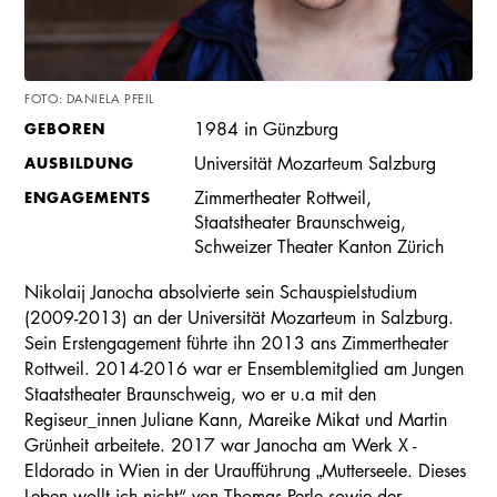
FOTO: DANIELA PFEIL
GEBOREN
1984 in Günzburg
AUSBILDUNG
Universität Mozarteum Salzburg
ENGAGEMENTS
Zimmertheater Rottweil,
Staatstheater Braunschweig,
Schweizer Theater Kanton Zürich
Nikolaij Janocha absolvierte sein Schauspielstudium
(2009-2013) an der Universität Mozarteum in Salzburg.
Sein Erstengagement führte ihn 2013 ans Zimmertheater
Rottweil. 2014-2016 war er Ensemblemitglied am Jungen
Staatstheater Braunschweig, wo er u.a mit den
Regiseur_innen Juliane Kann, Mareike Mikat und Martin
Grünheit arbeitete. 2017 war Janocha am Werk X -
Eldorado in Wien in der Uraufführung „Mutterseele. Dieses
Leben wollt ich nicht“ von Thomas Perle sowie der