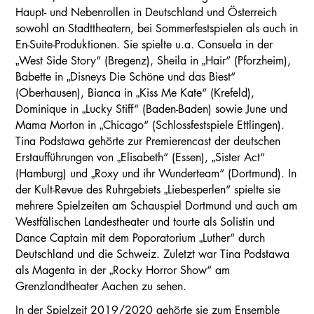
Haupt- und Nebenrollen in Deutschland und Österreich
sowohl an Stadttheatern, bei Sommerfestspielen als auch in
En-Suite-Produktionen. Sie spielte u.a. Consuela in der
„West Side Story“ (Bregenz), Sheila in „Hair“ (Pforzheim),
Babette in „Disneys Die Schöne und das Biest“
(Oberhausen), Bianca in „Kiss Me Kate“ (Krefeld),
Dominique in „Lucky Stiff“ (Baden-Baden) sowie June und
Mama Morton in „Chicago“ (Schlossfestspiele Ettlingen).
Tina Podstawa gehörte zur Premierencast der deutschen
Erstaufführungen von „Elisabeth“ (Essen), „Sister Act“
(Hamburg) und „Roxy und ihr Wunderteam“ (Dortmund). In
der Kult-Revue des Ruhrgebiets „Liebesperlen“ spielte sie
mehrere Spielzeiten am Schauspiel Dortmund und auch am
Westfälischen Landestheater und tourte als Solistin und
Dance Captain mit dem Poporatorium „Luther“ durch
Deutschland und die Schweiz. Zuletzt war Tina Podstawa
als Magenta in der „Rocky Horror Show“ am
Grenzlandtheater Aachen zu sehen.
In der Spielzeit 2019/2020 gehörte sie zum Ensemble