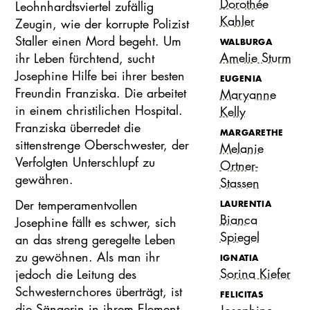
Dorothée
Leohnhardtsviertel zufällig
Kahler
Zeugin, wie der korrupte Polizist
Staller einen Mord begeht. Um
WALBURGA
Amelie Sturm
ihr Leben fürchtend, sucht
Josephine Hilfe bei ihrer besten
EUGENIA
Freundin Franziska. Die arbeitet
Maryanne
in einem christilichen Hospital.
Kelly
Franziska überredet die
MARGARETHE
sittenstrenge Oberschwester, der
Melanie
Verfolgten Unterschlupf zu
Ortner-
gewähren.
Stassen
Der temperamentvollen
LAURENTIA
Bianca
Josephine fällt es schwer, sich
Spiegel
an das streng geregelte Leben
zu gewöhnen. Als man ihr
IGNATIA
Sorina Kiefer
jedoch die Leitung des
Schwesternchores überträgt, ist
FELICITAS
die Sängerin in ihrem Element.