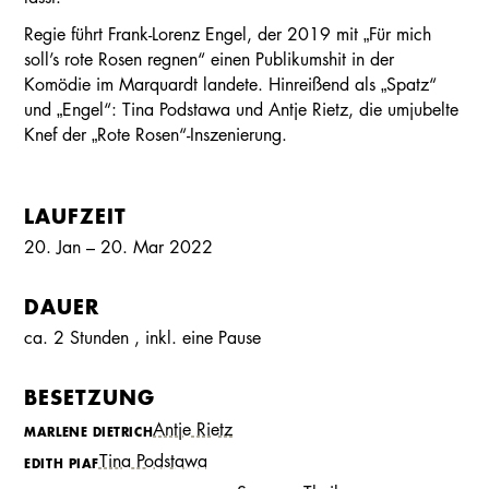
Regie führt Frank-Lorenz Engel, der 2019 mit „Für mich
soll’s rote Rosen regnen“ einen Publikumshit in der
Komödie im Marquardt landete. Hinreißend als „Spatz“
und „Engel“: Tina Podstawa und Antje Rietz, die umjubelte
Knef der „Rote Rosen“-Inszenierung.
LAUFZEIT
20. Jan – 20. Mar 2022
DAUER
ca. 2 Stunden
, inkl.
eine Pause
BESETZUNG
Antje Rietz
MARLENE DIETRICH
Kalender
Kontakt
Seite teilen
Suchen
Tina Podstawa
EDITH PIAF