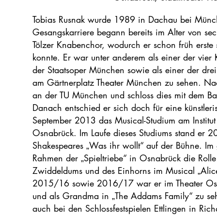
Tobias Rusnak wurde 1989 in Dachau bei Münc
Gesangskarriere begann bereits im Alter von sech
Tölzer Knabenchor, wodurch er schon früh erste 
konnte. Er war unter anderem als einer der vier
der Staatsoper München sowie als einer der dre
am Gärtnerplatz Theater München zu sehen. Nach
an der TU München und schloss dies mit dem Ba
Danach entschied er sich doch für eine künstle
September 2013 das Musical-Studium am Institut
Osnabrück. Im Laufe dieses Studiums stand er 2
Shakespeares „Was ihr wollt“ auf der Bühne. Im
Rahmen der „Spieltriebe“ in Osnabrück die Rolle
Zwiddeldums und des Einhorns im Musical „Alice
2015/16 sowie 2016/17 war er im Theater Osna
und als Grandma in „The Addams Family“ zu sehe
auch bei den Schlossfestspielen Ettlingen in Ri