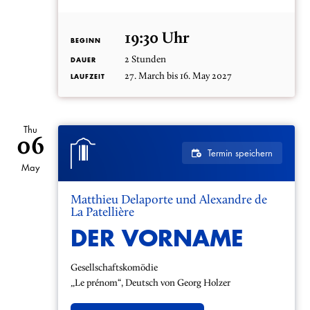
19:30 Uhr
BEGINN
2 Stunden
DAUER
27. March bis 16. May 2027
LAUFZEIT
Thu
06
Termin speichern
May
Matthieu Delaporte und Alexandre de
La Patellière
DER VORNAME
Gesellschaftskomödie
„Le prénom“, Deutsch von Georg Holzer