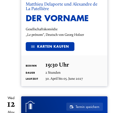
Matthieu Delaporte und Alexandre de
La Patellière
DER VORNAME
Gesellschaftskomödie
„Le prénom“, Deutsch von Georg Holzer
KARTEN KAUFEN
19:30 Uhr
BEGINN
2 Stunden
DAUER
30. April bis 05. June 2027
LAUFZEIT
Wed
12
Termin speichern
May