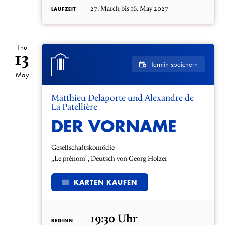
27. March bis 16. May 2027
LAUFZEIT
Thu
13
Termin speichern
May
Matthieu Delaporte und Alexandre de
La Patellière
DER VORNAME
Gesellschaftskomödie
„Le prénom“, Deutsch von Georg Holzer
KARTEN KAUFEN
19:30 Uhr
BEGINN