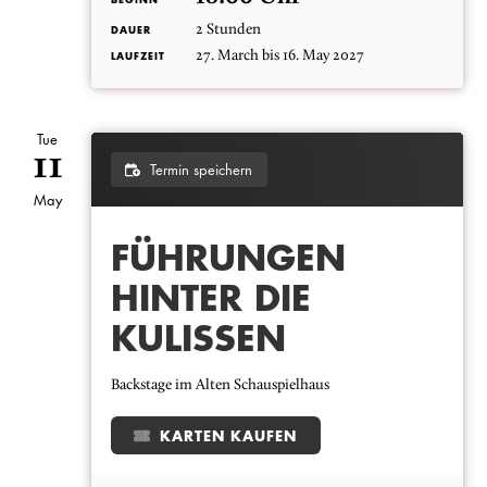
BEGINN
2 Stunden
DAUER
27. March bis 16. May 2027
LAUFZEIT
Tue
11
Termin speichern
May
FÜHRUNGEN
HINTER DIE
KULISSEN
Backstage im Alten Schauspielhaus
KARTEN KAUFEN