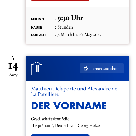
19:30 Uhr
BEGINN
2 Stunden
DAUER
27. March bis 16. May 2027
LAUFZEIT
Fri
14
Termin speichern
May
Matthieu Delaporte und Alexandre de
La Patellière
DER VORNAME
Gesellschaftskomödie
„Le prénom“, Deutsch von Georg Holzer