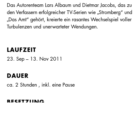
Das Autorenteam Lars Albaum und Dietmar Jacobs, das zu
den Verfassern erfolgreicher TV-Serien wie „Stromberg“ und
„Das Amt“ gehört, kreierte ein rasantes Wechselspiel voller
Turbulenzen und unerwarteter Wendungen.
LAUFZEIT
23. Sep – 13. Nov 2011
DAUER
ca. 2 Stunden
, inkl.
eine Pause
Kalender
Kontakt
Seite teilen
Suchen
BESETZUNG
Michael Hiller
HUBERTUS HEPPELMANN
Kim Zarah Langner
NELLI
Luigi Scarano
JUAN
Stephanie Theiß
EDELGARD HEPPELMANN