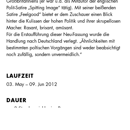
Großbritanniens (er war u.a. als Mitautor der englischen
Polit-Satire „Spitting Image“ tätig). Mit seiner beißenden
Satire „Feelgood“ bietet er dem Zuschauer einen Blick
hinter die Kulissen der hohen Politik und ihrer skrupellosen
Macher. Rasant, brisant, amüsant.
Für die Erstaufführung dieser Neu-Fassung wurde die
Handlung nach Deutschland verlegt. „Ähnlichkeiten mit
bestimmten poltischen Vorgängen sind weder beabsichtigt
noch zufällig, sondern unvermeidlich.“
LAUFZEIT
03. May – 09. Jun 2012
Kalender
Kontakt
Seite teilen
Suchen
DAUER
ca. 2 Stunden
, inkl.
eine Pause
BESETZUNG