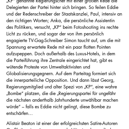
„KP“ genannte Regierungschef mit einer großen Rede die
Delegierten der Partei hinter sich bringen. So feilen Eddie
und der Redenschreiber der Staatskanzlei, Paul, intensiv an
den richtigen Worten; Anka, die persönliche Assistentin
des Politikers, versucht, „KP“ beim Fotoshooting ins rechte
Licht zu rücken, und sogar der von ihm persönlich
engagierte TV-Gag-Schreiber Simon taucht auf, um die mit
Spannung erwartete Rede mit ein paar flotten Pointen
aufzupeppen. Doch außerhalb des Luxus-Hotels, in dem
die Parteiführung ihre Zentrale eingerichtet hat, gibt es
wütende Proteste von Umweltaktivisten und
Globalisierungsgegnern. Auf dem Parteitag formiert sich
die innerparteiliche Opposition. Und dann lässt Georg,
Regierungsmitglied und alter Spezi von „KP“, eine wahre
„Bombe“ platzen, die die „Regierungspartei für ungefähr
die nächsten anderthalb Jahrhunderte unwählbar machen
würde“ – falls es Eddie nicht gelingt, diese Bombe zu
entschärfen…
Alistair Beaton ist einer der erfolgreichsten Satire-Autoren