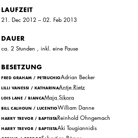
LAUFZEIT
21. Dec 2012 – 02. Feb 2013
DAUER
ca. 2 Stunden
, inkl.
eine Pause
BESETZUNG
Adrian Becker
FRED GRAHAM / PETRUCHIO
Antje Rietz
LILLI VANESSI / KATHARINA
Maja Sikora
LOIS LANE / BIANCA
William Danne
BILL CALHOUN / LUCENTIO
Reinhold Ohngemach
HARRY TREVOR / BAPTISTA
Aki Tougiannidis
HARRY TREVOR / BAPTISTA