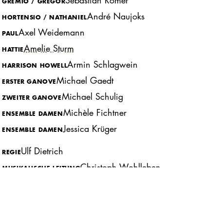
Sebastian Römer
GREMIO / GREGOR
André Naujoks
HORTENSIO / NATHANIEL
Axel Weidemann
PAUL
Amelie Sturm
HATTIE
Armin Schlagwein
HARRISON HOWELL
Michael Gaedt
ERSTER GANOVE
Michael Schulig
ZWEITER GANOVE
Michèle Fichtner
ENSEMBLE DAMEN
Jessica Krüger
ENSEMBLE DAMEN
Ulf Dietrich
REGIE
Christoph Wohlleben
MUSIKALISCHE LEITUNG
Alexander Grünwald
CHOREOGRAPHIE
Beate Zoff
BÜHNENBILD
Monika Seidl
KOSTÜME