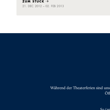
ZUM STÜCK
21. DEC 2012 – 02. FEB 2013
Während der Theaterferien sind uns
Öf
So (a