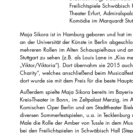
Freilichtspiele Schwäbisch H
Theater Erfurt, Admiralspala
Komödie im Marquardt Stutt
Maja Sikora ist in Hamburg geboren und hat i
an der Universität der Künste in Berlin abgesch
mehreren Rollen im Alten Schauspielhaus und a
Stuttgart zu sehen (z.B. als Louis Lane in „Kiss 
„Viktor/Viktoria“). Dort übernahm sie 2015 auch 
Charity“, welches anschließend beim Musicalfest
dort wurde sie mit dem Preis für die beste Hauptd
Außerdem spielte Maja Sikora bereits im Bayeri
Kreis-Theater in Bonn, im Zeltpalast Merzig, im Al
Komischen Oper Berlin und am Stadttheater Biel
diversen Sommerfestspielen, u.a. in Tecklenburg
Male die Rolle der Amber von Tussle in dem Musi
bei den Freilichtspielen in Schwäbisch Hall (S