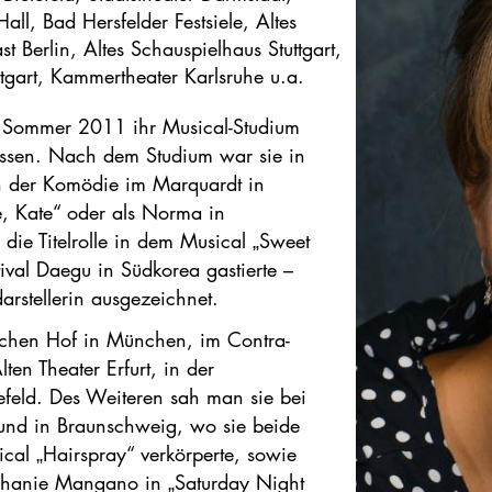
all, Bad Hersfelder Festsiele, Altes
st Berlin, Altes Schauspielhaus Stuttgart,
gart, Kammertheater Karlsruhe u.a.
m Sommer 2011 ihr Musical-Studium
lossen. Nach dem Studium war sie in
n der Komödie im Marquardt in
me, Kate“ oder als Norma in
die Titelrolle in dem Musical „Sweet
ival Daegu in Südkorea gastierte –
arstellerin ausgezeichnet.
schen Hof in München, im Contra-
ten Theater Erfurt, in der
efeld. Des Weiteren sah man sie bei
 und in Braunschweig, wo sie beide
cal „Hairspray“ verkörperte, sowie
tephanie Mangano in „Saturday Night