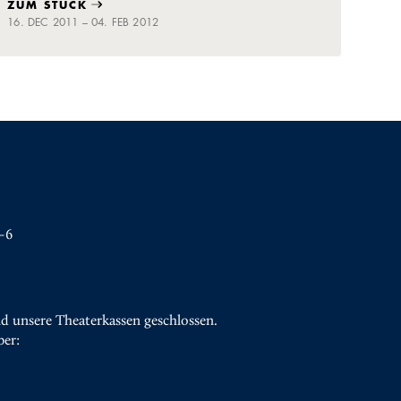
ZUM STÜCK
16. DEC 2011 – 04. FEB 2012
–6
d unsere Theaterkassen geschlossen.
ber: