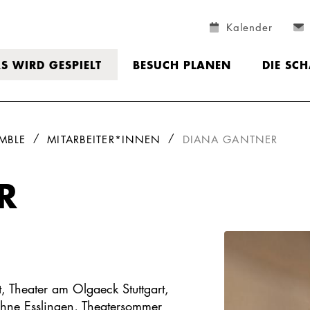
Kalender
S WIRD GESPIELT
BESUCH PLANEN
DIE SC
MBLE
MITARBEITER*INNEN
DIANA GANTNER
R
rt, Theater am Olgaeck Stuttgart,
hne Esslingen, Theatersommer