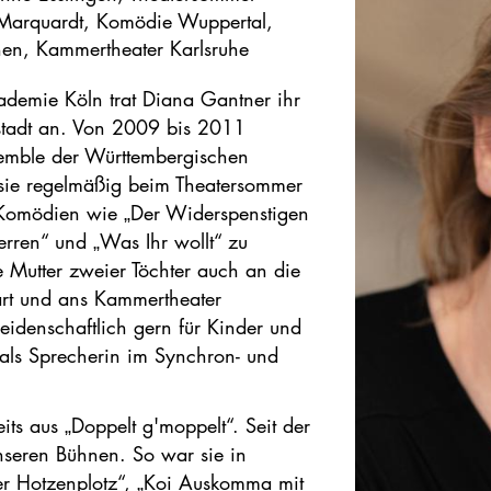
Marquardt, Komödie Wuppertal,
en, Kammertheater Karlsruhe
ademie Köln trat Diana Gantner ihr
tstadt an. Von 2009 bis 2011
nsemble der Württembergischen
t sie regelmäßig beim Theatersommer
 Komödien wie „Der Widerspenstigen
rren“ und „Was Ihr wollt“ zu
ie Mutter zweier Töchter auch an die
art und ans Kammertheater
eidenschaftlich gern für Kinder und
h als Sprecherin im Synchron- und
ts aus „Doppelt g'moppelt“. Seit der
nseren Bühnen. So war sie in
er Hotzenplotz“, „Koi Auskomma mit