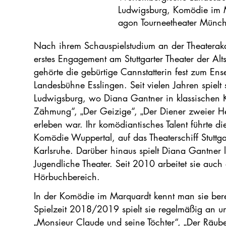
Ludwigsburg, Komödie im 
agon Tourneetheater Münch
Nach ihrem Schauspielstudium an der Theaterak
erstes Engagement am Stuttgarter Theater der Al
gehörte die gebürtige Cannstatterin fest zum E
Landesbühne Esslingen. Seit vielen Jahren spiel
Ludwigsburg, wo Diana Gantner in klassischen
Zähmung“, „Der Geizige“, „Der Diener zweier He
erleben war. Ihr komödiantisches Talent führte d
Komödie Wuppertal, auf das Theaterschiff Stuttg
Karlsruhe. Darüber hinaus spielt Diana Gantner l
Jugendliche Theater. Seit 2010 arbeitet sie auc
Hörbuchbereich.
In der Komödie im Marquardt kennt man sie berei
Spielzeit 2018/2019 spielt sie regelmäßig an u
„Monsieur Claude und seine Töchter“, „Der Räub