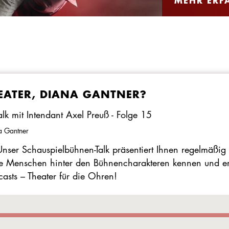
MEHR ERF
ATER, DIANA GANTNER?
lk mit Intendant Axel Preuß - Folge 15
a Gantner
nser Schauspielbühnen-Talk präsentiert Ihnen regelmäßig
ie Menschen hinter den Bühnencharakteren kennen und erf
casts – Theater für die Ohren!