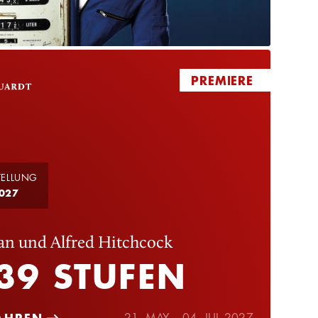
PREMIERE
TELLUNG
027
an und Alfred Hitchcock
 39 STUFEN
21. MAY – 04. JUL 2027