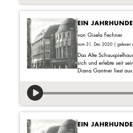
EIN JAHRHUNDER
von Gisela Fechner
vom 31. Dec 2020
| gelesen 
Das Alte Schauspielhaus
sich und erlebte seit s
Diana Gantner liest aus
EIN JAHRHUNDER