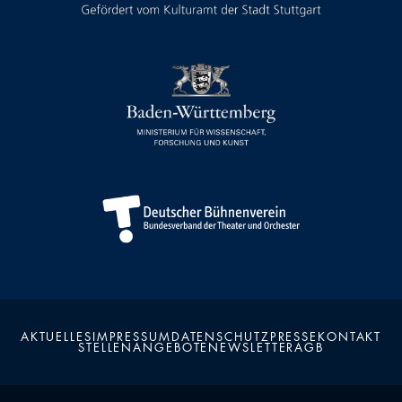
AKTUELLES
IMPRESSUM
DATENSCHUTZ
PRESSE
KONTAKT
STELLENANGEBOTE
NEWSLETTER
AGB
Kalender
Kontakt
Seite teilen
Suchen